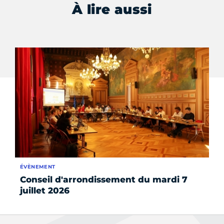
À lire aussi
ÉVÈNEMENT
L'I
Conseil d'arrondissement du mardi 7
L
juillet 2026
jo