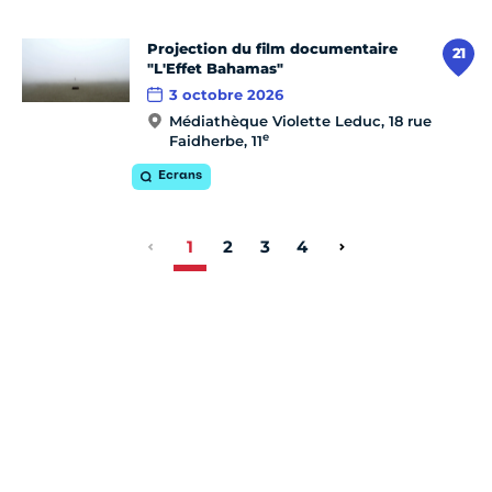
Projection du film documentaire
21
"L'Effet Bahamas"
3 octobre 2026
Médiathèque Violette Leduc, 18 rue
e
Faidherbe, 11
Ecrans
1
2
3
4