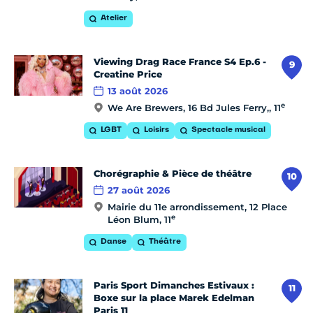
Atelier
Viewing Drag Race France S4 Ep.6 -
9
Creatine Price
13 août 2026
e
We Are Brewers, 16 Bd Jules Ferry,, 11
LGBT
Loisirs
Spectacle musical
Chorégraphie & Pièce de théâtre
10
27 août 2026
Mairie du 11e arrondissement, 12 Place
e
Léon Blum, 11
Danse
Théâtre
Paris Sport Dimanches Estivaux :
11
Boxe sur la place Marek Edelman
Paris 11