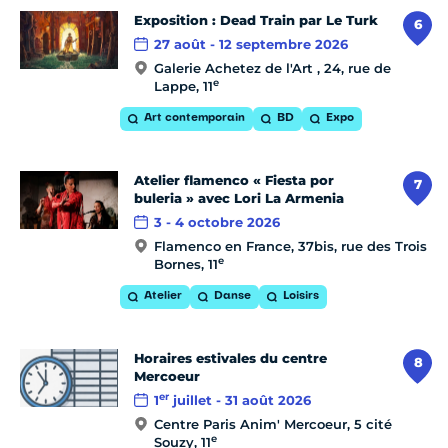
Exposition : Dead Train par Le Turk
6
27 août - 12 septembre 2026
Galerie Achetez de l'Art , 24, rue de
e
Lappe, 11
Art contemporain
BD
Expo
Atelier flamenco « Fiesta por
7
buleria » avec Lori La Armenia
3 - 4 octobre 2026
Flamenco en France, 37bis, rue des Trois
e
Bornes, 11
Atelier
Danse
Loisirs
Horaires estivales du centre
8
Mercoeur
er
1
juillet - 31 août 2026
Centre Paris Anim' Mercoeur, 5 cité
e
Souzy, 11