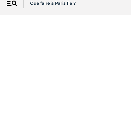
Que faire à Paris 11e ?
Menu
Les newsletters de Paris
Recevez directement par email
l'actualité de vos centres d'intérêt
S'INSCRIRE
Sur les réseaux