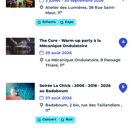
3 juillet - 30 septembre 2026
Atelier des Lumières, 38 Rue Saint-
e
Maur, 11
Enfants
Expo
The Cure - Warm-up party à la
4
Mécanique Ondulatoire
29 août 2026
La Mécanique Ondulatoire, 8 Passage
e
Thiéré, 11
Soirée La Ch!ck : 2006 - 2016 - 2026
5
au Badaboum
27 août 2026
Badaboum, 2 bis, rue des Taillandiers ,
e
11
Concert
Nuit