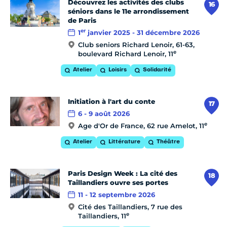
Découvrez les activités des clubs
16
séniors dans le 11e arrondissement
de Paris
er
1
janvier 2025 - 31 décembre 2026
Club seniors Richard Lenoir, 61-63,
e
boulevard Richard Lenoir, 11
Atelier
Loisirs
Solidarité
Initiation à l'art du conte
17
6 - 9 août 2026
e
Age d'Or de France, 62 rue Amelot, 11
Atelier
Littérature
Théâtre
Paris Design Week : La cité des
18
Taillandiers ouvre ses portes
11 - 12 septembre 2026
Cité des Taillandiers, 7 rue des
e
Taillandiers, 11