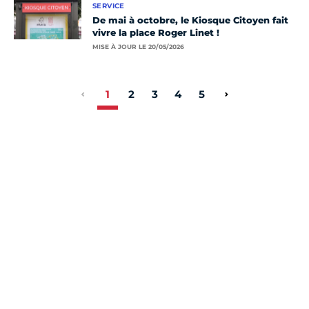
SERVICE
De mai à octobre, le Kiosque Citoyen fait
vivre la place Roger Linet !
MISE À JOUR LE 20/05/2026
1
2
3
4
5