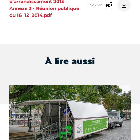
d’arrondissement 2015 -
3,23 Mo
Annexe 3 - Réunion publique
du 16_12_2014.pdf
À lire aussi