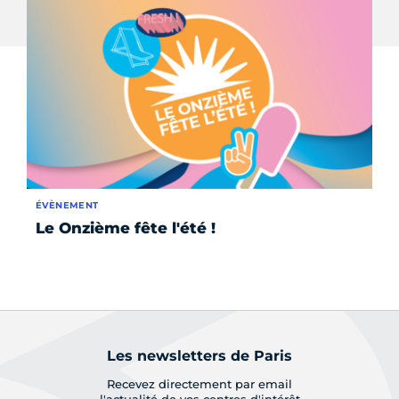
ÉVÈNEMENT
AC
Le Onzième fête l'été !
Ré
de
Ma
Les newsletters de Paris
Recevez directement par email