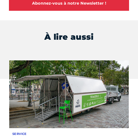
Abonnez-vous à notre Newsletter !
À lire aussi
SERVICE
DO